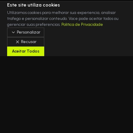
Este site utiliza cookies
Utilizamos cookies para melhorar sua experiencia, analisar
trafego e personalizar conteudo. Voce pode aceitar todos ou
gerenciar suas preferencias.
Politica de Privacidade
Personalizar
Recusar
Aceitar Todos
Solucoes em TI Gerenciada, Cloud e Seguranca
para empresas que nao podem parar. Seu parceiro
estrategico em transformacao digital.
Nossos Escritorios
Rua Juiz de Fora, 76
-
Guarulhos
/
SP
Rua Dom Estevao Pimentel, 165
-
Sao Paulo
/
SP
Rua Professor Flaviano de Melo, 250
-
Mogi das Cruzes
/
SP