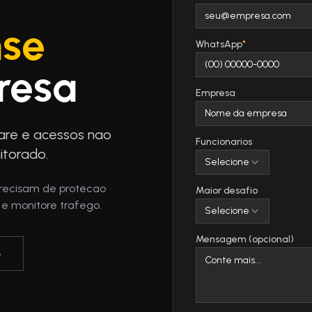
nse
WhatsApp
*
resa
Empresa
are e acessos nao
Funcionarios
itorado.
Selecione
precisam de protecao
Maior desafio
 e monitore trafego.
Selecione
Mensagem (opcional)
p