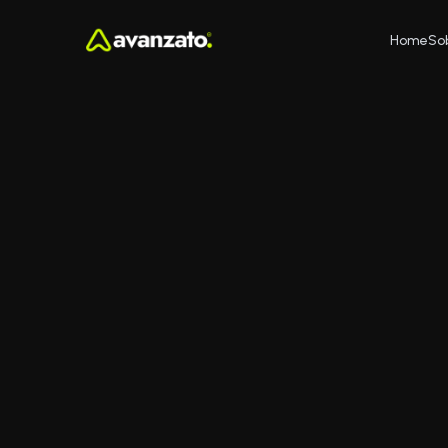
Home
So