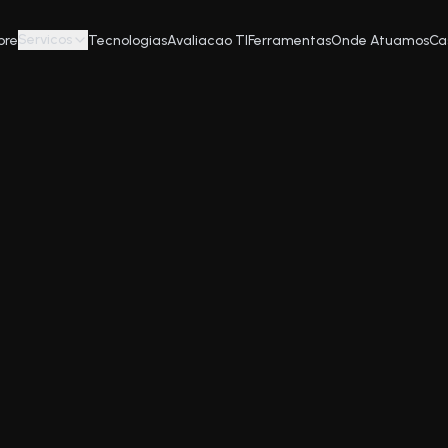
Servicos
bre
Tecnologias
Avaliacao TI
Ferramentas
Onde Atuamos
Ca