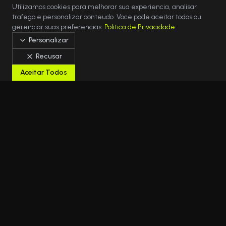
Utilizamos cookies para melhorar sua experiencia, analisar
trafego e personalizar conteudo. Voce pode aceitar todos ou
gerenciar suas preferencias.
Politica de Privacidade
Personalizar
Recusar
Aceitar Todos
Solucoes em TI Gerenciada, Cloud e Seguranca
para empresas que nao podem parar. Seu parceiro
estrategico em transformacao digital.
Nossos Escritorios
Rua Juiz de Fora, 76
-
Guarulhos
/
SP
Rua Dom Estevao Pimentel, 165
-
Sao Paulo
/
SP
Rua Professor Flaviano de Melo, 250
-
Mogi das Cruzes
/
SP