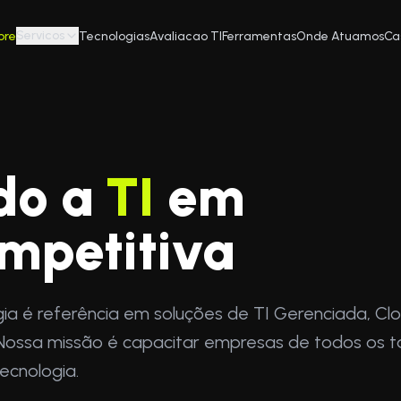
Servicos
bre
Tecnologias
Avaliacao TI
Ferramentas
Onde Atuamos
Ca
do a
TI
em
mpetitiva
ia é referência em soluções de TI Gerenciada, Cl
Nossa missão é capacitar empresas de todos os 
ecnologia.