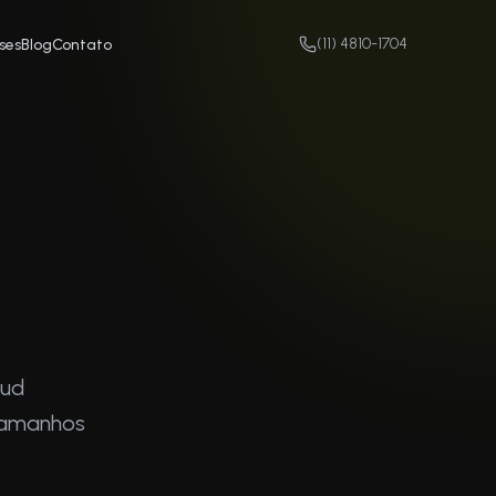
(11) 4810-1704
ses
Blog
Contato
oud
tamanhos