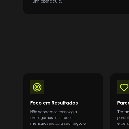
um obstáculo.
Foco em Resultados
Parc
Não vendemos tecnologia,
Trata
entregamos resultados
parcei
mensuráveis para seu negócio.
e pers