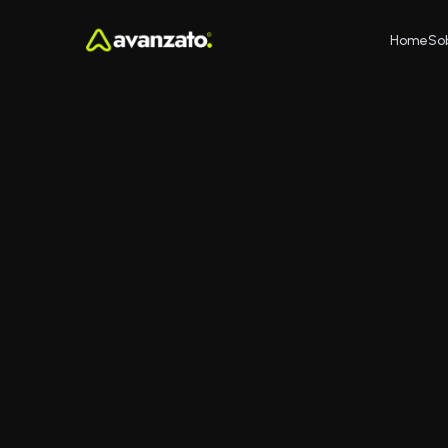
Home
So