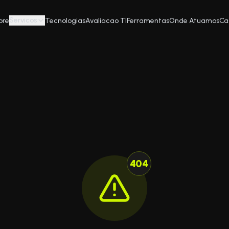
Servicos
bre
Tecnologias
Avaliacao TI
Ferramentas
Onde Atuamos
Ca
404