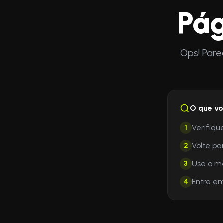
Pág
Ops! Pare
O que vo
Verifiqu
1
Volte pa
2
Use o m
3
Entre em
4